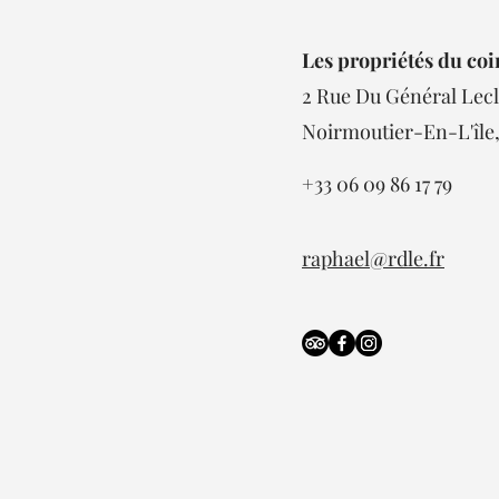
Les propriétés du coi
2 Rue Du Général Lecl
Noirmoutier-En-L'île
+33 06 09 86 17 79
raphael@rdle.fr