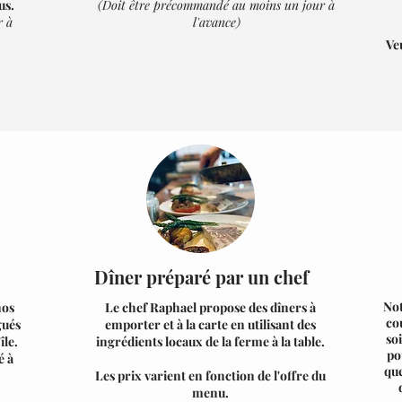
us.
(Doit être précommandé au moins un jour à
r à
l'avance)
Ve
Dîner préparé par un chef
Not
nos
Le chef Raphael propose des dîners à
co
gués
emporter et à la carte en utilisant
des
soi
île.
ingrédients locaux de la ferme à la table.
po
é à
que
Les prix varient en fonction de l'offre du
menu.