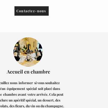
Contactez-nous
Accueil en chambre
euillez nous
informer
si vous souhaitez
u'un
équipement
spécial
soit placé dans
re
chambre avant
votre a
rrivée. Cela peut
clure un apéritif spécial, un dessert, des
olats, des fleurs, du vin ou du champagne.