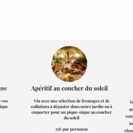
que
Apéritif
au coucher du soleil
e vos
Vin avec une sélection de fromages et de
V
nique
collations à déguster dans notre jardin ou à
q
emporter pour un pique-nique au coucher
vot
du soleil
in
25€ par personne
choc