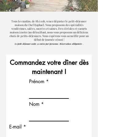
Tous les matins, de 8h à 10h, venez déguster le petit-déjeuner
maison du Chef Raphael. Nous proposons des spécialités
vendéennes, salées, sucrées et saines. Des céréales et yaourts
maison à notre jus détoxifiant, nous vous proposons un délicieux
choix de petits-déjeuners. Nous espérons vous accueillir pour un
début de journée réussi !
Le petit-déjeuner coûte 30 euros par personne.
Réservation
obligatoire
.
Commandez votre dîner dès
maintenant !
Prénom
Nom
E-mail