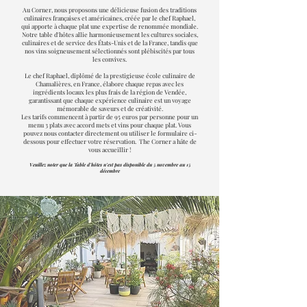
Au Corner, nous proposons une délicieuse fusion des traditions
culinaires françaises et américaines, créée par le chef Raphael,
qui apporte à chaque plat une expertise de renommée mondiale.
Notre table d'hôtes allie harmonieusement les cultures sociales,
culinaires et de service des États-Unis et de la France, tandis que
nos vins soigneusement sélectionnés sont plébiscités par tous
les convives.
Le chef Raphael, diplômé de la prestigieuse école culinaire de
Chamalières, en France, élabore chaque repas avec les
ingrédients locaux les plus frais de la région de Vendée,
garantissant que chaque expérience culinaire est un voyage
mémorable de saveurs et de créativité.
Les tarifs commencent à partir de 95 euros par personne pour un
menu 3 plats avec accord mets et vins pour chaque plat. Vous
pouvez nous contacter directement ou utiliser le formulaire ci-
dessous pour effectuer votre réservation. The Corner a hâte de
vous accueillir !
Veuillez noter que la Table d'hôtes n'est pas disponible du 5 novembre au 15
décembre