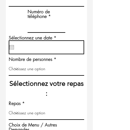
Numéro de
téléphone
r
Sélectionnez une date
*
e
q
u
i
Nombre de personnes
r
e
d
Sélectionnez votre repas
:
Repas
Choix de Menu / Autres
Demandes