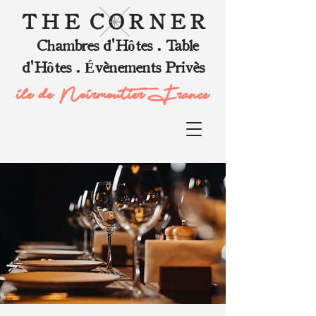
T H E C O R N E R
Chambres d'Hôtes . Table
d'Hôtes . Évènements Privès
ile de Noirmoutier, France