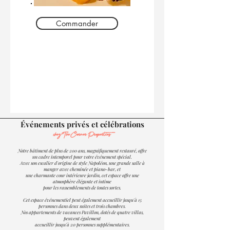
Commander
Événements privés et célébrations
chez The Corner Properties
Notre bâtiment de plus de 200 ans, magnifiquement restauré, offre
un cadre intemporel pour votre événement spécial.
Avec son escalier d'origine de style Napoléon, une grande salle à
manger avec cheminée et piano-bar, et
une charmante cour intérieure jardin, cet espace offre une
atmosphère élégante et intime
pour les rassemblements de toutes sortes.
Cet espace événementiel peut également accueillir jusqu'à 15
personnes dans deux suites et trois chambres.
Nos appartements de vacances Pavillon, dotés de quatre villas,
peuvent également
accueillir jusqu'à 20 personnes supplémentaires.